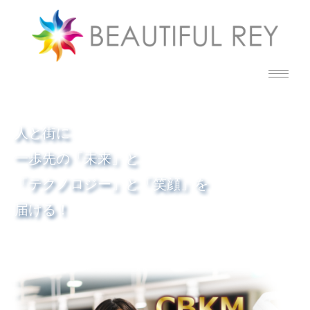
人と街に
一歩先の「未来」と
「テクノロジー」と「笑顔」を
届ける！