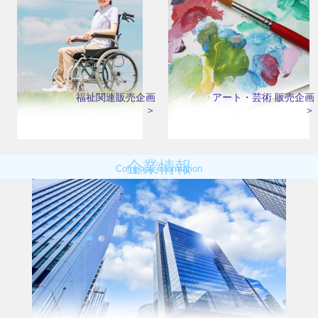
福祉関連販売企画
アート・芸術 販売企画
＞
＞
企業情報
Company information