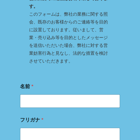
す。
このフォームは、弊社の業務に関する照
会、既存のお客様からのご連絡等を目的
に設置しております。従いまして、営
業・売り込み等を目的としたメッセージ
を送信いただいた場合、弊社に対する営
業妨害行為と見なし、法的な措置を検討
させていただきます。
名前
*
題
フリガナ
*
名
メ
ー
ル