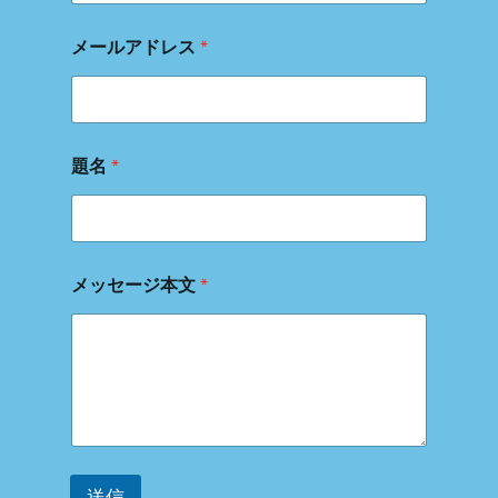
ア
ド
メールアドレス
*
レ
ス
名
前
題名
*
メッセージ本文
*
送信